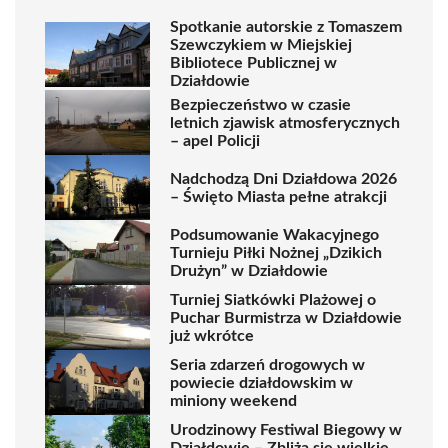
Spotkanie autorskie z Tomaszem
Szewczykiem w Miejskiej
Bibliotece Publicznej w
Działdowie
Bezpieczeństwo w czasie
letnich zjawisk atmosferycznych
– apel Policji
Nadchodzą Dni Działdowa 2026
– Święto Miasta pełne atrakcji
Podsumowanie Wakacyjnego
Turnieju Piłki Nożnej „Dzikich
Drużyn” w Działdowie
Turniej Siatkówki Plażowej o
Puchar Burmistrza w Działdowie
już wkrótce
Seria zdarzeń drogowych w
powiecie działdowskim w
miniony weekend
Urodzinowy Festiwal Biegowy w
Działdowie – Zbliża się wielkie