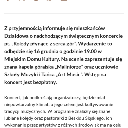
on
on
on
on
on
on
Facebook
X
Pinterest
WhatsApp
LinkedIn
Email
(Twitter)
Z przyjemnością informuje się mieszkańców
Działdowa o nadchodzącym świątecznym koncercie
pt. „Kolędy płynące z serca gór”. Wydarzenie to
odbędzie się 16 grudnia o godzinie 19.00 w
Miejskim Domu Kultury. Na scenie zaprezentuje się
znana kapela góralska „Maliniorze” oraz uczniowie
Szkoły Muzyki i Tańca „Art Music”. Wstęp na
koncert jest bezpłatny.
Koncert, jak podkreślają organizatorzy, będzie miał
niepowtarzalny klimat, a jego celem jest kultywowanie
tradycji muzycznych. W programie znalazły się znane i
lubiane kolędy oraz pastorałki z Beskidu Śląskiego. Ich
wykonanie przez artystów z różnych środowisk ma na celu