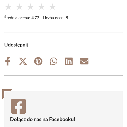
★
★
★
★
★
Średnia ocena:
4.77
Liczba ocen:
9
Udostępnij
Share
Share
Share
Share
Share
Share
on
on
on
on
on
on
Facebook
X
Pinterest
WhatsApp
LinkedIn
Email
(Twitter)
Dołącz do nas na Facebooku!