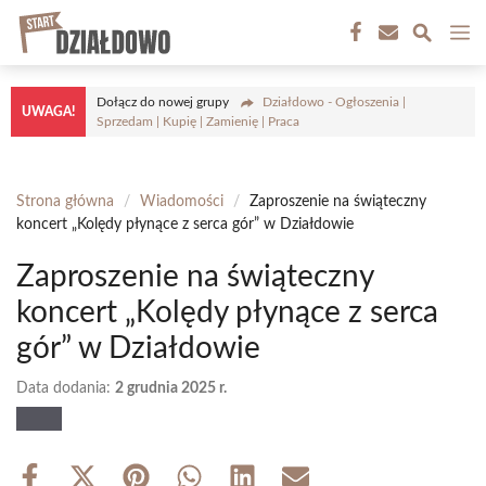
Przejdź
M
do
treści
Dołącz do nowej grupy
Działdowo - Ogłoszenia |
UWAGA!
Sprzedam | Kupię | Zamienię | Praca
Strona główna
/
Wiadomości
/
Zaproszenie na świąteczny
koncert „Kolędy płynące z serca gór” w Działdowie
Zaproszenie na świąteczny
koncert „Kolędy płynące z serca
gór” w Działdowie
Data dodania:
2 grudnia 2025 r.
Share
Share
Share
Share
Share
Share