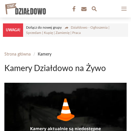
Przejdź
M
do
treści
Dołącz do nowej grupy
Działdowo - Ogłoszenia |
UWAGA!
Sprzedam | Kupię | Zamienię | Praca
Strona główna
/
Kamery
Kamery Działdowo na Żywo