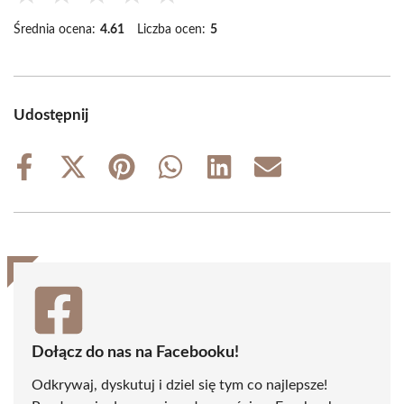
Średnia ocena:
4.61
Liczba ocen:
5
Udostępnij
Share
Share
Share
Share
Share
Share
on
on
on
on
on
on
Facebook
X
Pinterest
WhatsApp
LinkedIn
Email
(Twitter)
Dołącz do nas na Facebooku!
Odkrywaj, dyskutuj i dziel się tym co najlepsze!