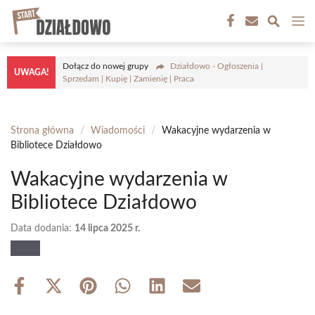
Przejdź
M
do
treści
Dołącz do nowej grupy
Działdowo - Ogłoszenia |
UWAGA!
Sprzedam | Kupię | Zamienię | Praca
Strona główna
/
Wiadomości
/
Wakacyjne wydarzenia w
Bibliotece Działdowo
Wakacyjne wydarzenia w
Bibliotece Działdowo
Data dodania:
14 lipca 2025 r.
Share
Share
Share
Share
Share
Share
on
on
on
on
on
on
Facebook
X
Pinterest
WhatsApp
LinkedIn
Email