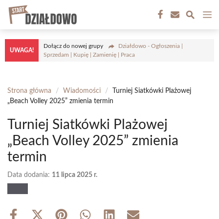
Przejdź
M
do
treści
Dołącz do nowej grupy
Działdowo - Ogłoszenia |
UWAGA!
Sprzedam | Kupię | Zamienię | Praca
Strona główna
/
Wiadomości
/
Turniej Siatkówki Plażowej
„Beach Volley 2025” zmienia termin
Turniej Siatkówki Plażowej
„Beach Volley 2025” zmienia
termin
Data dodania:
11 lipca 2025 r.
Share
Share
Share
Share
Share
Share