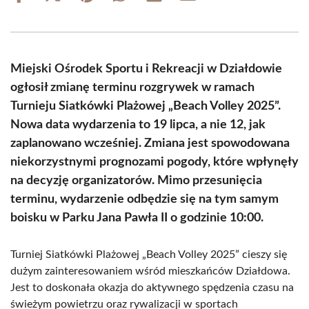
on
on
on
on
on
on
Facebook
X
Pinterest
WhatsApp
LinkedIn
Email
(Twitter)
Miejski Ośrodek Sportu i Rekreacji w Działdowie
ogłosił zmianę terminu rozgrywek w ramach
Turnieju Siatkówki Plażowej „Beach Volley 2025”.
Nowa data wydarzenia to 19 lipca, a nie 12, jak
zaplanowano wcześniej. Zmiana jest spowodowana
niekorzystnymi prognozami pogody, które wpłynęły
na decyzję organizatorów. Mimo przesunięcia
terminu, wydarzenie odbędzie się na tym samym
boisku w Parku Jana Pawła II o godzinie 10:00.
Turniej Siatkówki Plażowej „Beach Volley 2025” cieszy się
dużym zainteresowaniem wśród mieszkańców Działdowa.
Jest to doskonała okazja do aktywnego spędzenia czasu na
świeżym powietrzu oraz rywalizacji w sportach