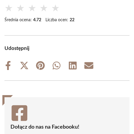
★
★
★
★
★
Średnia ocena:
4.72
Liczba ocen:
22
Udostępnij
Share
Share
Share
Share
Share
Share
on
on
on
on
on
on
Facebook
X
Pinterest
WhatsApp
LinkedIn
Email
(Twitter)
Dołącz do nas na Facebooku!