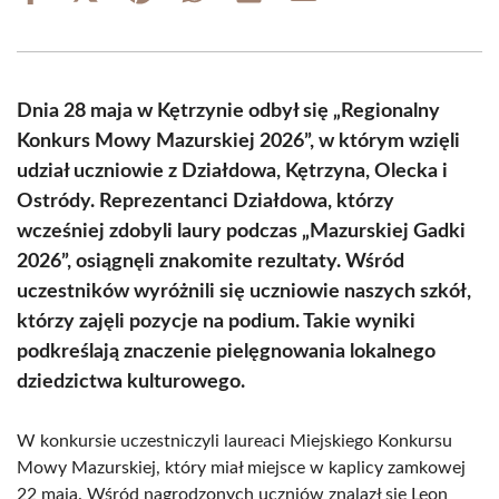
on
on
on
on
on
on
Facebook
X
Pinterest
WhatsApp
LinkedIn
Email
(Twitter)
Dnia 28 maja w Kętrzynie odbył się „Regionalny
Konkurs Mowy Mazurskiej 2026”, w którym wzięli
udział uczniowie z Działdowa, Kętrzyna, Olecka i
Ostródy. Reprezentanci Działdowa, którzy
wcześniej zdobyli laury podczas „Mazurskiej Gadki
2026”, osiągnęli znakomite rezultaty. Wśród
uczestników wyróżnili się uczniowie naszych szkół,
którzy zajęli pozycje na podium. Takie wyniki
podkreślają znaczenie pielęgnowania lokalnego
dziedzictwa kulturowego.
W konkursie uczestniczyli laureaci Miejskiego Konkursu
Mowy Mazurskiej, który miał miejsce w kaplicy zamkowej
22 maja. Wśród nagrodzonych uczniów znalazł się Leon