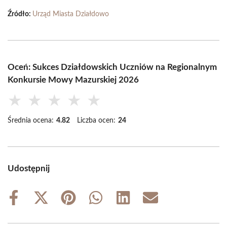
Źródło:
Urząd Miasta Działdowo
Oceń: Sukces Działdowskich Uczniów na Regionalnym
Konkursie Mowy Mazurskiej 2026
★
★
★
★
★
Średnia ocena:
4.82
Liczba ocen:
24
Udostępnij
Share
Share
Share
Share
Share
Share
on
on
on
on
on
on
Facebook
X
Pinterest
WhatsApp
LinkedIn
Email
(Twitter)