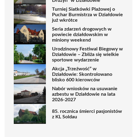
Drużyn” w Działdowie
Turniej Siatkówki Plażowej o
Puchar Burmistrza w Działdowie
już wkrótce
Seria zdarzeń drogowych w
powiecie działdowskim w
miniony weekend
Urodzinowy Festiwal Biegowy w
Działdowie – Zbliża się wielkie
sportowe wydarzenie
Akcja „Trzeźwość” w
Działdowie: Skontrolowano
blisko 600 kierowców
Nabór wniosków na usuwanie
azbestu w Działdowie na lata
2026-2027
85. rocznica śmierci pasjonistów
z KL Soldau