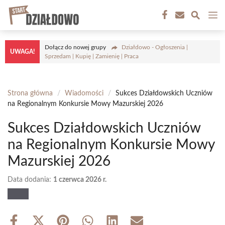
Przejdź
M
do
treści
Dołącz do nowej grupy
Działdowo - Ogłoszenia |
UWAGA!
Sprzedam | Kupię | Zamienię | Praca
Strona główna
/
Wiadomości
/
Sukces Działdowskich Uczniów
na Regionalnym Konkursie Mowy Mazurskiej 2026
Sukces Działdowskich Uczniów
na Regionalnym Konkursie Mowy
Mazurskiej 2026
Data dodania:
1 czerwca 2026 r.
Share
Share
Share
Share
Share
Share