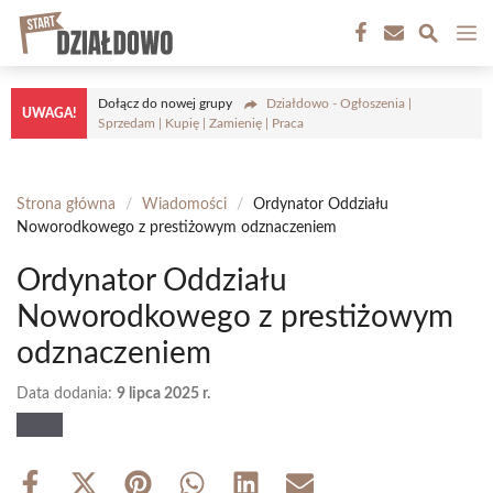
Przejdź
M
do
treści
Dołącz do nowej grupy
Działdowo - Ogłoszenia |
UWAGA!
Sprzedam | Kupię | Zamienię | Praca
Strona główna
/
Wiadomości
/
Ordynator Oddziału
Noworodkowego z prestiżowym odznaczeniem
Ordynator Oddziału
Noworodkowego z prestiżowym
odznaczeniem
Data dodania:
9 lipca 2025 r.
Share
Share
Share
Share
Share
Share