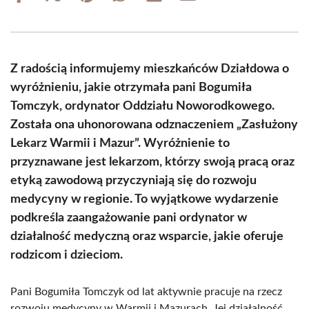
on
on
on
on
on
on
Facebook
X
Pinterest
WhatsApp
LinkedIn
Email
(Twitter)
Z radością informujemy mieszkańców Działdowa o
wyróżnieniu, jakie otrzymała pani Bogumiła
Tomczyk, ordynator Oddziału Noworodkowego.
Została ona uhonorowana odznaczeniem „Zasłużony
Lekarz Warmii i Mazur”. Wyróżnienie to
przyznawane jest lekarzom, którzy swoją pracą oraz
etyką zawodową przyczyniają się do rozwoju
medycyny w regionie. To wyjątkowe wydarzenie
podkreśla zaangażowanie pani ordynator w
działalność medyczną oraz wsparcie, jakie oferuje
rodzicom i dzieciom.
Pani Bogumiła Tomczyk od lat aktywnie pracuje na rzecz
rozwoju medycyny w Warmii i Mazurach. Jej działalność