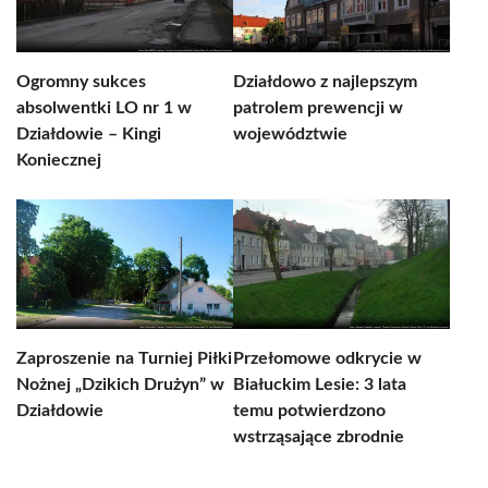
Ogromny sukces
Działdowo z najlepszym
absolwentki LO nr 1 w
patrolem prewencji w
Działdowie – Kingi
województwie
Koniecznej
Zaproszenie na Turniej Piłki
Przełomowe odkrycie w
Nożnej „Dzikich Drużyn” w
Białuckim Lesie: 3 lata
Działdowie
temu potwierdzono
wstrząsające zbrodnie