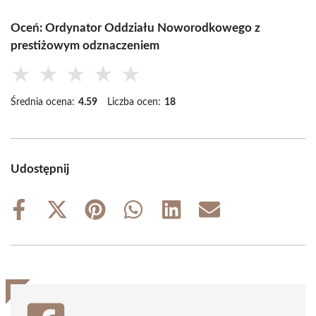
Oceń: Ordynator Oddziału Noworodkowego z
prestiżowym odznaczeniem
★
★
★
★
★
Średnia ocena:
4.59
Liczba ocen:
18
Udostępnij
Share
Share
Share
Share
Share
Share
on
on
on
on
on
on
Facebook
X
Pinterest
WhatsApp
LinkedIn
Email
(Twitter)