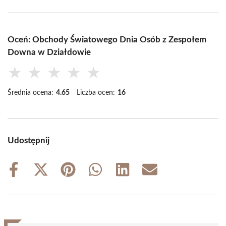
Oceń: Obchody Światowego Dnia Osób z Zespołem
Downa w Działdowie
★
★
★
★
★
Średnia ocena:
4.65
Liczba ocen:
16
Udostępnij
Share
Share
Share
Share
Share
Share
on
on
on
on
on
on
Facebook
X
Pinterest
WhatsApp
LinkedIn
Email
(Twitter)