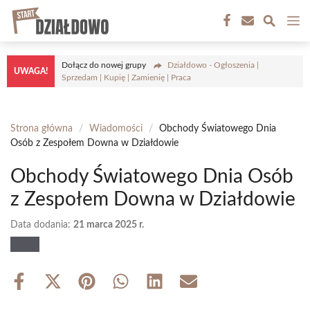
Przejdź
M
do
treści
Dołącz do nowej grupy
Działdowo - Ogłoszenia |
UWAGA!
Sprzedam | Kupię | Zamienię | Praca
Strona główna
/
Wiadomości
/
Obchody Światowego Dnia
Osób z Zespołem Downa w Działdowie
Obchody Światowego Dnia Osób
z Zespołem Downa w Działdowie
Data dodania:
21 marca 2025 r.
Share
Share
Share
Share
Share
Share
on
on
on
on
on
on
Facebook
X
Pinterest
WhatsApp
LinkedIn
Email