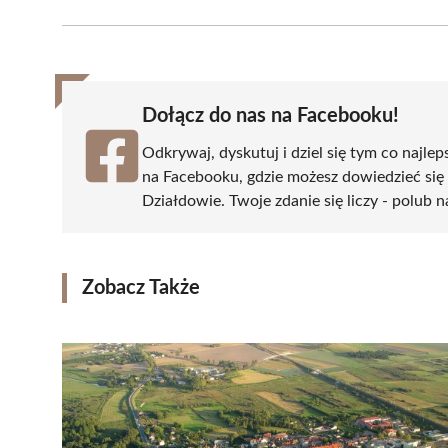
Facebook
X
Pinterest
WhatsApp
LinkedIn
(Twitter)
Dołącz do nas na Facebooku!
Odkrywaj, dyskutuj i dziel się tym co najlep
na Facebooku, gdzie możesz dowiedzieć się
Działdowie. Twoje zdanie się liczy - polub n
Zobacz Także