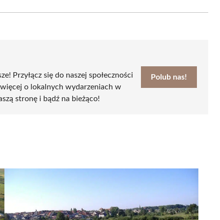
Email
sze! Przyłącz się do naszej społeczności
Polub nas!
 więcej o lokalnych wydarzeniach w
aszą stronę i bądź na bieżąco!