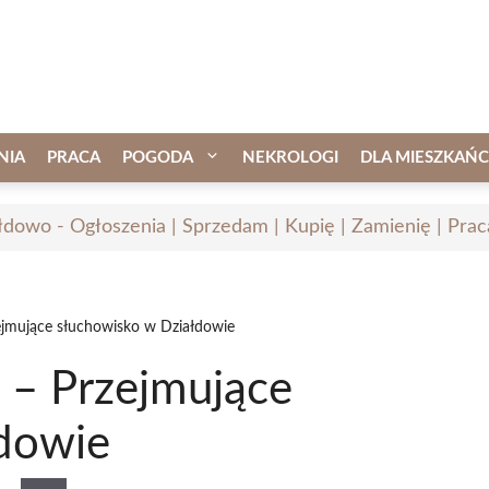
NIA
PRACA
POGODA
NEKROLOGI
DLA MIESZKAŃ
łdowo - Ogłoszenia | Sprzedam | Kupię | Zamienię | Prac
ejmujące słuchowisko w Działdowie
 – Przejmujące
dowie