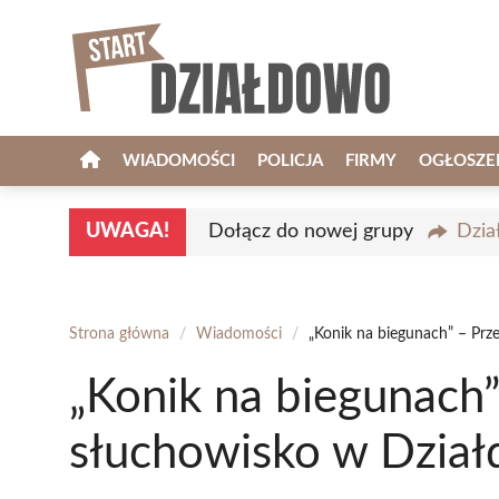
Przejdź
do
treści
WIADOMOŚCI
POLICJA
FIRMY
OGŁOSZE
UWAGA!
Dołącz do nowej grupy
Dzia
Strona główna
/
Wiadomości
/
„Konik na biegunach” – Prz
„Konik na biegunach”
słuchowisko w Dział