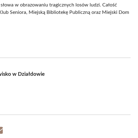
ą słowa w obrazowaniu tragicznych losów ludzi. Całość
lub Seniora, Miejską Bibliotekę Publiczną oraz Miejski Dom
wisko w Działdowie
Share
on