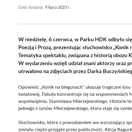
Data dodania:
9 lipca 2025 r.
W niedzielę, 6 czerwca, w Parku HDK odbyło s
Poezją i Prozą, prezentując słuchowisko „Konik
Tematyka spektaklu, związana z historią obozu 
W wydarzeniu wzięli udział znani aktorzy oraz p
utrwalono na zdjęciach przez Darka Buczyńskie
Opowieść „Konik na biegunach” ukazuje tragiczne losy
światowej. Fabuła koncentruje się na wspomnieniach Mo
współwięźnia, Stanisława Mierzejewskiego. Historie te
jednego z synów Mierzejewskiego, która staje się sym
Słuchowisko, które z powodzeniem we wzruszający spo
zostało ciepło przyjęte przez publiczność. Alicja Ragu