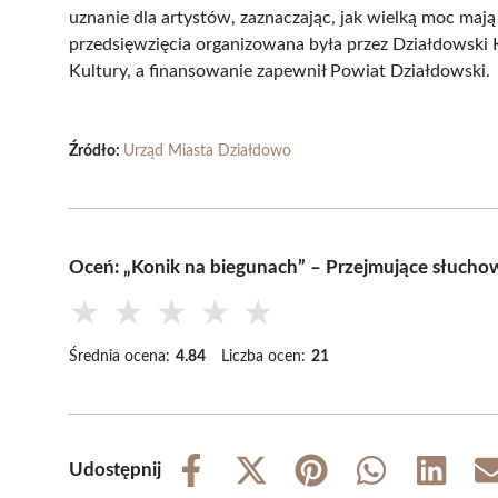
uznanie dla artystów, zaznaczając, jak wielką moc maj
przedsięwzięcia organizowana była przez Działdowski K
Kultury, a finansowanie zapewnił Powiat Działdowski.
Źródło:
Urząd Miasta Działdowo
Oceń: „Konik na biegunach” – Przejmujące słucho
★
★
★
★
★
Średnia ocena:
4.84
Liczba ocen:
21
Udostępnij
Share
Share
Share
Share
Share
on
on
on
on
on