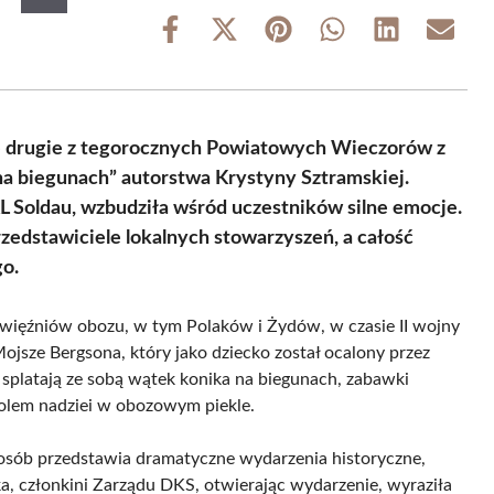
Share
Share
Share
Share
Share
Share
on
on
on
on
on
on
Facebook
X
Pinterest
WhatsApp
LinkedIn
Email
(Twitter)
ię drugie z tegorocznych Powiatowych Wieczorów z
 na biegunach” autorstwa Krystyny Sztramskiej.
KL Soldau, wzbudziła wśród uczestników silne emocje.
rzedstawiciele lokalnych stowarzyszeń, a całość
go.
 więźniów obozu, w tym Polaków i Żydów, w czasie II wojny
jsze Bergsona, który jako dziecko został ocalony przez
 splatają ze sobą wątek konika na biegunach, zabawki
bolem nadziei w obozowym piekle.
sób przedstawia dramatyczne wydarzenia historyczne,
cka, członkini Zarządu DKS, otwierając wydarzenie, wyraziła