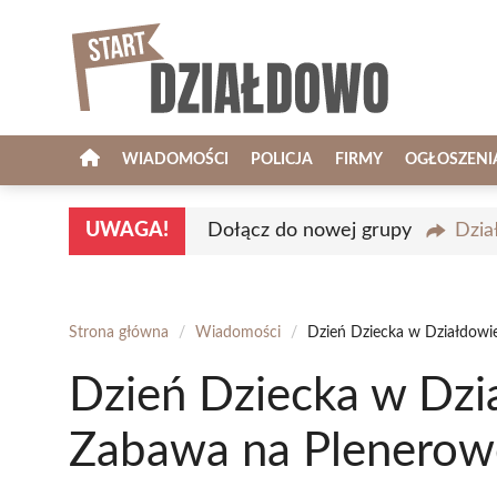
Przejdź
do
treści
WIADOMOŚCI
POLICJA
FIRMY
OGŁOSZENI
UWAGA!
Dołącz do nowej grupy
Dzia
Strona główna
/
Wiadomości
/
Dzień Dziecka w Działdowie
Dzień Dziecka w Dzi
Zabawa na Plenerowe