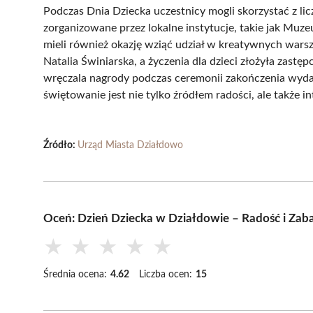
Podczas Dnia Dziecka uczestnicy mogli skorzystać z lic
zorganizowane przez lokalne instytucje, takie jak Muz
mieli również okazję wziąć udział w kreatywnych wars
Natalia Świniarska, a życzenia dla dzieci złożyła zastę
wręczala nagrody podczas ceremonii zakończenia wyda
świętowanie jest nie tylko źródłem radości, ale także in
Źródło:
Urząd Miasta Działdowo
Oceń: Dzień Dziecka w Działdowie – Radość i Zab
★
★
★
★
★
Średnia ocena:
4.62
Liczba ocen:
15