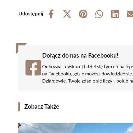
Udostępnij
Share
Share
Share
Share
Share
on
on
on
on
on
Facebook
X
Pinterest
WhatsApp
LinkedIn
(Twitter)
Dołącz do nas na Facebooku!
Odkrywaj, dyskutuj i dziel się tym co najlep
na Facebooku, gdzie możesz dowiedzieć się
Działdowie. Twoje zdanie się liczy - polub n
Zobacz Także