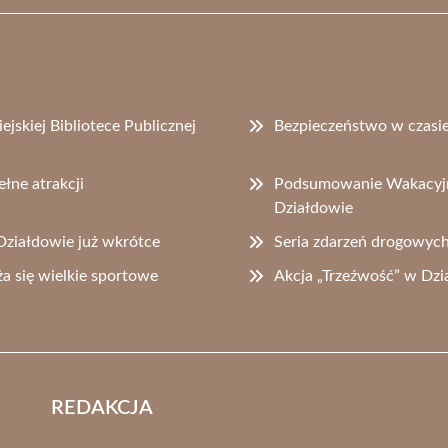
skiej Bibliotece Publicznej
Bezpieczeństwo w czasie 
łne atrakcji
Podsumowanie Wakacyjne
Działdowie
Działdowie już wkrótce
Seria zdarzeń drogowyc
a się wielkie sportowe
Akcja „Trzeźwość” w Dz
REDAKCJA