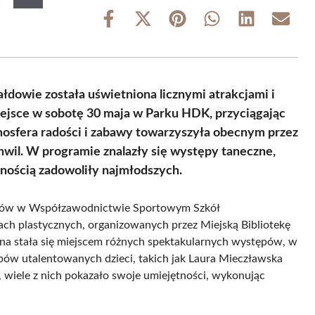
Share
Share
Share
Share
Share
Share
on
on
on
on
on
on
Facebook
X
Pinterest
WhatsApp
LinkedIn
Email
(Twitter)
ałdowie została uświetniona licznymi atrakcjami i
ejsce w sobotę 30 maja w Parku HDK, przyciągając
tmosfera radości i zabawy towarzyszyła obecnym przez
hwil. W programie znalazły się występy taneczne,
nością zadowoliły najmłodszych.
harów w Współzawodnictwie Sportowym Szkół
ch plastycznych, organizowanych przez Miejską Bibliotekę
ena stała się miejscem różnych spektakularnych występów, w
w utalentowanych dzieci, takich jak Laura Mieczławska
 wiele z nich pokazało swoje umiejętności, wykonując