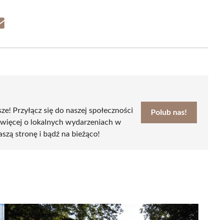
Share
on
Email
sze! Przyłącz się do naszej społeczności
Polub nas!
 więcej o lokalnych wydarzeniach w
aszą stronę i bądź na bieżąco!