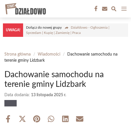
Przejdź
M
do
treści
Dołącz do nowej grupy
Działdowo - Ogłoszenia |
UWAGA!
Sprzedam | Kupię | Zamienię | Praca
Strona główna
/
Wiadomości
/
Dachowanie samochodu na
terenie gminy Lidzbark
Dachowanie samochodu na
terenie gminy Lidzbark
Data dodania:
13 listopada 2025 r.
Share
Share
Share
Share
Share
Share
on
on
on
on
on
on
Facebook
X
Pinterest
WhatsApp
LinkedIn
Email