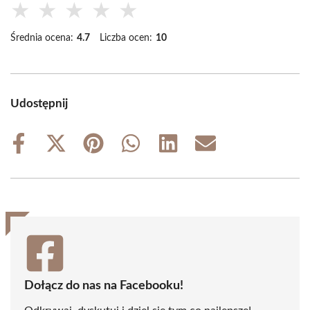
★
★
★
★
★
Średnia ocena:
4.7
Liczba ocen:
10
Udostępnij
Share
Share
Share
Share
Share
Share
on
on
on
on
on
on
Facebook
X
Pinterest
WhatsApp
LinkedIn
Email
(Twitter)
Dołącz do nas na Facebooku!