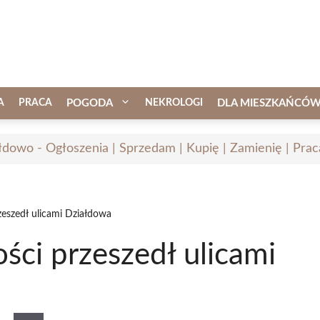
A
PRACA
POGODA
NEKROLOGI
DLA MIESZKAŃCÓ
łdowo - Ogłoszenia | Sprzedam | Kupię | Zamienię | Prac
eszedł ulicami Działdowa
ci przeszedł ulicami