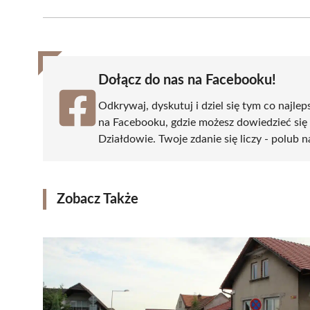
Facebook
X
Pinterest
WhatsApp
LinkedIn
(Twitter)
Dołącz do nas na Facebooku!
Odkrywaj, dyskutuj i dziel się tym co najlep
na Facebooku, gdzie możesz dowiedzieć się
Działdowie. Twoje zdanie się liczy - polub n
Zobacz Także