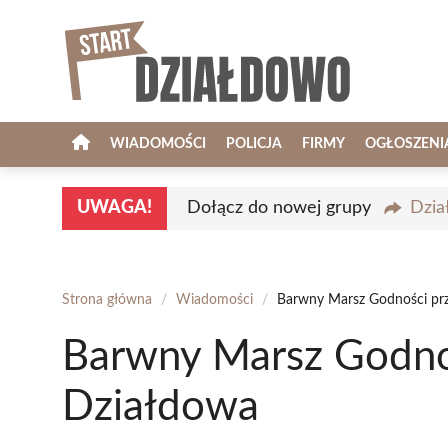
Przejdź
do
treści
WIADOMOŚCI
POLICJA
FIRMY
OGŁOSZENI
UWAGA!
Dołącz do nowej grupy
Dzia
Strona główna
/
Wiadomości
/
Barwny Marsz Godności prz
Barwny Marsz Godnoś
Działdowa