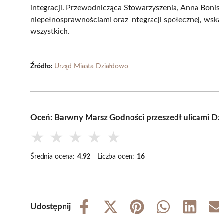
integracji. Przewodnicząca Stowarzyszenia, Anna Bonisł
niepełnosprawnościami oraz integracji społecznej, ws
wszystkich.
Źródło:
Urząd Miasta Działdowo
Oceń: Barwny Marsz Godności przeszedł ulicami 
★
★
★
★
★
Średnia ocena:
4.92
Liczba ocen:
16
Udostępnij
Share
Share
Share
Share
Share
on
on
on
on
on