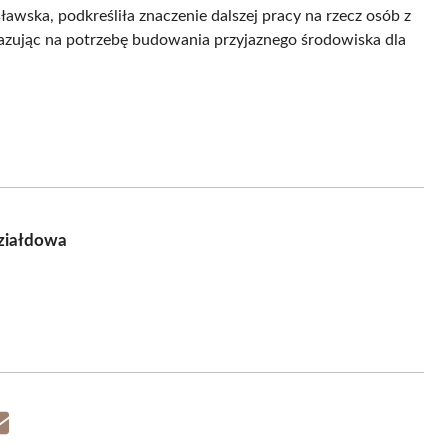
awska, podkreśliła znaczenie dalszej pracy na rzecz osób z
kazując na potrzebę budowania przyjaznego środowiska dla
Działdowa
Share
on