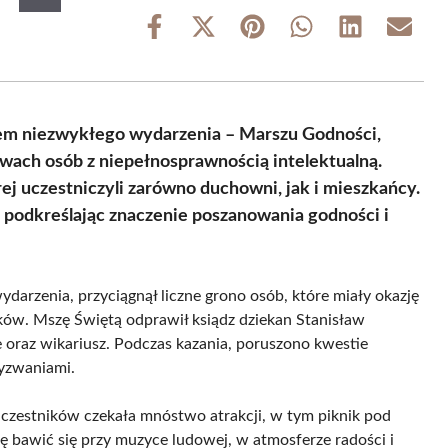
Share
Share
Share
Share
Share
Share
on
on
on
on
on
on
Facebook
X
Pinterest
WhatsApp
LinkedIn
Email
(Twitter)
iem niezwykłego wydarzenia – Marszu Godności,
wach osób z niepełnosprawnością intelektualną.
ej uczestniczyli zarówno duchowni, jak i mieszkańcy.
a, podkreślając znaczenie poszanowania godności i
darzenia, przyciągnął liczne grono osób, które miały okazję
ków. Mszę Świętą odprawił ksiądz dziekan Stanisław
 oraz wikariusz. Podczas kazania, poruszono kwestie
wyzwaniami.
uczestników czekała mnóstwo atrakcji, w tym piknik pod
ę bawić się przy muzyce ludowej, w atmosferze radości i