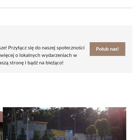
Email
sze! Przyłącz się do naszej społeczności
Polub nas!
 więcej o lokalnych wydarzeniach w
aszą stronę i bądź na bieżąco!