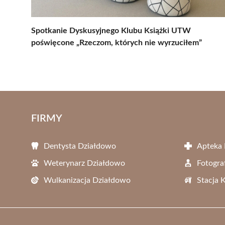
Spotkanie Dyskusyjnego Klubu Książki UTW
poświęcone „Rzeczom, których nie wyrzuciłem”
FIRMY
Dentysta Działdowo
Apteka
Weterynarz Działdowo
Fotogra
Wulkanizacja Działdowo
Stacja 