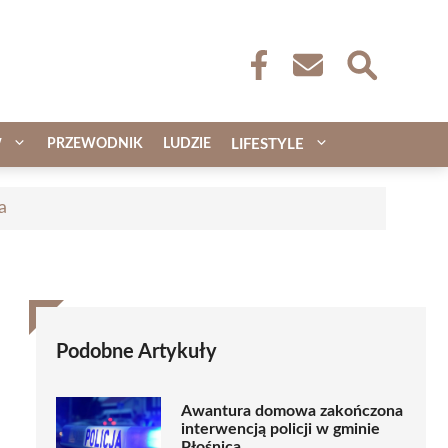
W
PRZEWODNIK
LUDZIE
LIFESTYLE
a
Podobne Artykuły
Awantura domowa zakończona
interwencją policji w gminie
Płośnica