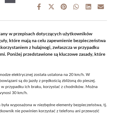
Share
Share
Share
Share
Share
Share
on
on
on
on
on
on
Facebook
X
Pinterest
WhatsApp
LinkedIn
Email
(Twitter)
miany w przepisach dotyczących użytkowników
ły, które mają na celu zapewnienie bezpieczeństwa
skorzystaniem z hulajnogi, zwłaszcza w przypadku
ami. Poniżej przedstawione są kluczowe zasady, które
nodze elektrycznej została ustalona na 20 km/h. W
owiązani są do jazdy z prędkością zbliżoną do pieszej.
 w przypadku ich braku, korzystać z chodników. Można
 wynosi 30 km/h.
ga była wyposażona w niezbędne elementy bezpieczeństwa, tj.
tkownik nie powinien korzystać z telefonu ani przewozić