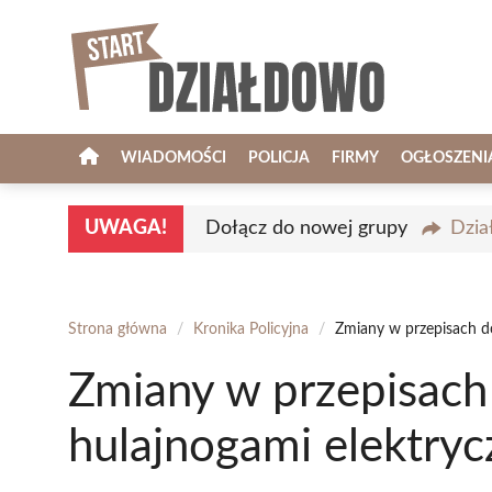
Przejdź
do
treści
WIADOMOŚCI
POLICJA
FIRMY
OGŁOSZENI
UWAGA!
Dołącz do nowej grupy
Dzia
Strona główna
/
Kronika Policyjna
/
Zmiany w przepisach d
Zmiany w przepisach
hulajnogami elektry