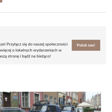
Share
on
Email
sze! Przyłącz się do naszej społeczności
Polub nas!
 więcej o lokalnych wydarzeniach w
aszą stronę i bądź na bieżąco!