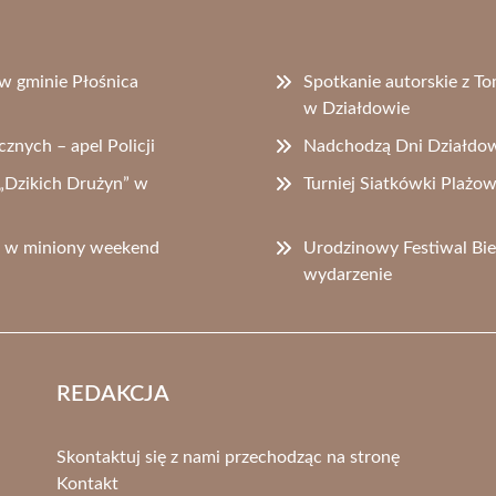
w gminie Płośnica
Spotkanie autorskie z T
w Działdowie
znych – apel Policji
Nadchodzą Dni Działdowa
„Dzikich Drużyn” w
Turniej Siatkówki Plażo
m w miniony weekend
Urodzinowy Festiwal Bie
wydarzenie
REDAKCJA
Skontaktuj się z nami przechodząc na stronę
Kontakt