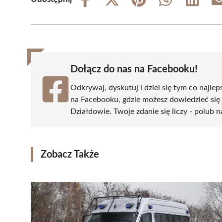
Share
Share
Share
Share
Share
on
on
on
on
on
Facebook
X
Pinterest
WhatsApp
LinkedIn
(Twitter)
Dołącz do nas na Facebooku!
Odkrywaj, dyskutuj i dziel się tym co najlep
na Facebooku, gdzie możesz dowiedzieć się
Działdowie. Twoje zdanie się liczy - polub n
Zobacz Także