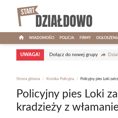
Przejdź
do
treści
WIADOMOŚCI
POLICJA
FIRMY
OGŁOSZENI
UWAGA!
Dołącz do nowej grupy
Dzia
Strona główna
/
Kronika Policyjna
/
Policyjny pies Loki za
Policyjny pies Loki 
kradzieży z włamani