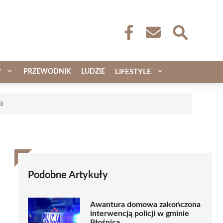
W
PRZEWODNIK
LUDZIE
LIFESTYLE
a
Podobne Artykuły
Awantura domowa zakończona
interwencją policji w gminie
Płośnica