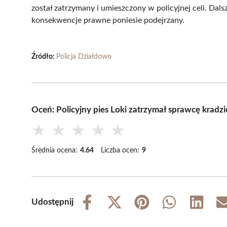
został zatrzymany i umieszczony w policyjnej celi. Dal
konsekwencje prawne poniesie podejrzany.
Źródło:
Policja Działdowo
Oceń: Policyjny pies Loki zatrzymał sprawcę krad
★
★
★
★
★
Średnia ocena:
4.64
Liczba ocen:
9
Udostępnij
Share
Share
Share
Share
Share
on
on
on
on
on
Facebook
X
Pinterest
WhatsApp
LinkedIn