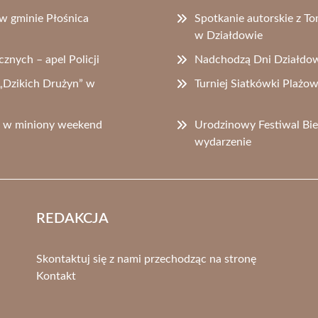
w gminie Płośnica
Spotkanie autorskie z T
w Działdowie
znych – apel Policji
Nadchodzą Dni Działdowa
„Dzikich Drużyn” w
Turniej Siatkówki Plażo
m w miniony weekend
Urodzinowy Festiwal Bie
wydarzenie
REDAKCJA
Skontaktuj się z nami przechodząc na stronę
Kontakt