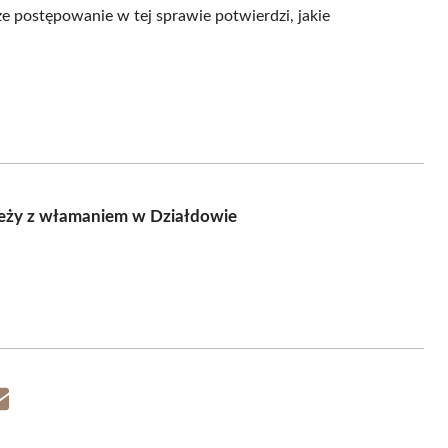
sze postępowanie w tej sprawie potwierdzi, jakie
zieży z włamaniem w Działdowie
Share
on
Email