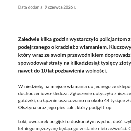
Data dodania:
9 czerwca 2026 r.
Zaledwie kilka godzin wystarczyło policjantom 
podejrzanego o kradzież z włamaniem. Kluczowym
który wraz ze swoim przewodnikiem doprowadzi
spowodował straty na kilkadziesiąt tysięcy złotyc
nawet do 10 lat pozbawienia wolności.
W niedzielę, na miejsce włamania do jednego ze sklep
dochodzeniowo-śledcza. Zgłoszenie dotyczyło zniszczen
gotówki, co łącznie oszacowano na około 44 tysiące zło
Olsztyna oraz jego pies Loki, który podjął trop.
Loki, owczarek belgijski o doskonałym węchu, dość szyb
letniego mężczyznę będącego w stanie nietrzeźwości.