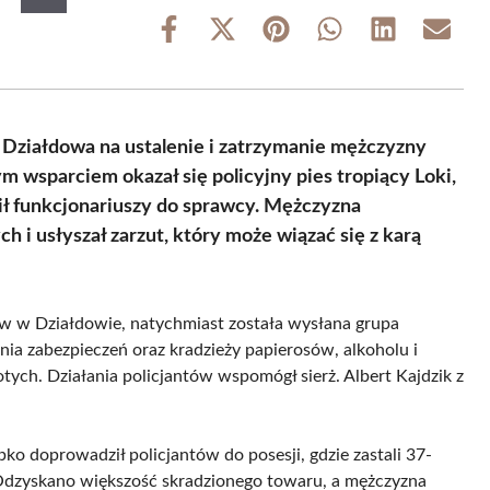
Share
Share
Share
Share
Share
Share
on
on
on
on
on
on
Facebook
X
Pinterest
WhatsApp
LinkedIn
Email
(Twitter)
z Działdowa na ustalenie i zatrzymanie mężczyzny
 wsparciem okazał się policyjny pies tropiący Loki,
ł funkcjonariuszy do sprawcy. Mężczyzna
h i usłyszał zarzut, który może wiązać się z karą
ów w Działdowie, natychmiast została wysłana grupa
ia zabezpieczeń oraz kradzieży papierosów, alkoholu i
tych. Działania policjantów wspomógł sierż. Albert Kajdzik z
ko doprowadził policjantów do posesji, gdzie zastali 37-
 Odzyskano większość skradzionego towaru, a mężczyzna