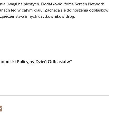
ania uwagi na pieszych. Dodatkowo, firma Screen Network
kranach led w całym kraju. Zachęca się do noszenia odblasków
 bezpieczeństwa innych użytkowników dróg.
nopolski Policyjny Dzień Odblasków”
Share
on