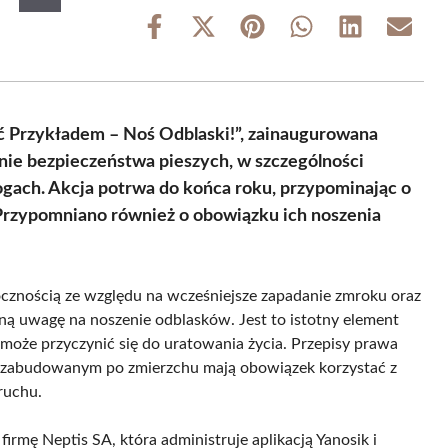
Share
Share
Share
Share
Share
Share
on
on
on
on
on
on
Facebook
X
Pinterest
WhatsApp
LinkedIn
Email
(Twitter)
eć Przykładem – Noś Odblaski!”, zainaugurowana
zenie bezpieczeństwa pieszych, w szczególności
gach. Akcja potrwa do końca roku, przypominając o
rzypomniano również o obowiązku ich noszenia
cznością ze względu na wcześniejsze zapadanie zmroku oraz
ną uwagę na noszenie odblasków. Jest to istotny element
może przyczynić się do uratowania życia. Przepisy prawa
em zabudowanym po zmierzchu mają obowiązek korzystać z
ruchu.
irmę Neptis SA, która administruje aplikacją Yanosik i