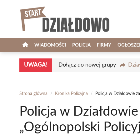
Przejdź
do
treści
WIADOMOŚCI
POLICJA
FIRMY
OGŁOSZE
UWAGA!
Dołącz do nowej grupy
Dzia
Strona główna
/
Kronika Policyjna
/
Policja w Działdowie z
Policja w Działdowi
„Ogólnopolski Polic