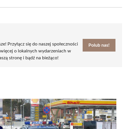
Email
sze! Przyłącz się do naszej społeczności
Polub nas!
 więcej o lokalnych wydarzeniach w
aszą stronę i bądź na bieżąco!