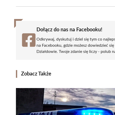
Facebook
X
Pinterest
WhatsApp
LinkedIn
(Twitter)
Dołącz do nas na Facebooku!
Odkrywaj, dyskutuj i dziel się tym co najlep
na Facebooku, gdzie możesz dowiedzieć się
Działdowie. Twoje zdanie się liczy - polub n
Zobacz Także