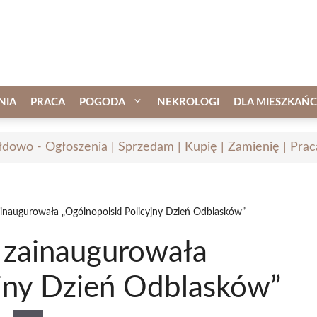
NIA
PRACA
POGODA
NEKROLOGI
DLA MIESZKAŃ
łdowo - Ogłoszenia | Sprzedam | Kupię | Zamienię | Prac
ainaugurowała „Ogólnopolski Policyjny Dzień Odblasków”
e zainaugurowała
yjny Dzień Odblasków”