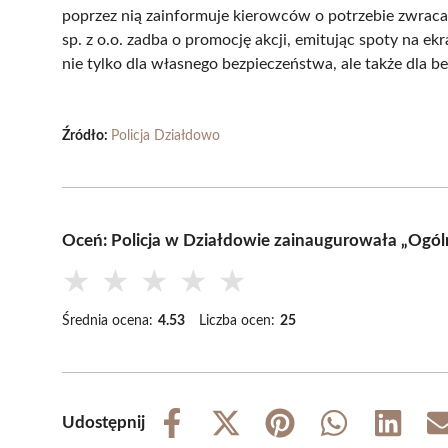
poprzez nią zainformuje kierowców o potrzebie zwrac
sp. z o.o. zadba o promocję akcji, emitując spoty na e
nie tylko dla własnego bezpieczeństwa, ale także dla
Źródło:
Policja Działdowo
Oceń: Policja w Działdowie zainaugurowała „Ogól
★
★
★
★
★
Średnia ocena:
4.53
Liczba ocen:
25
Udostępnij
Share
Share
Share
Share
Share
on
on
on
on
on