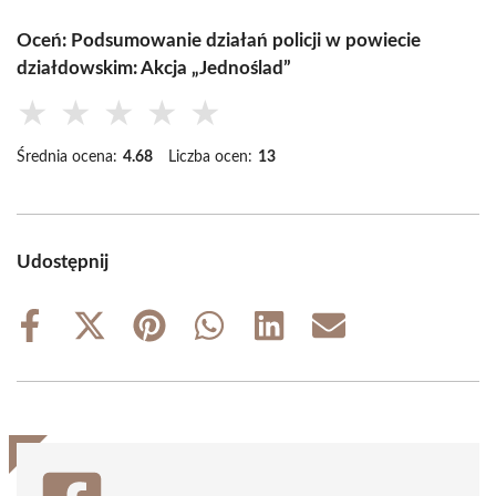
Oceń: Podsumowanie działań policji w powiecie
działdowskim: Akcja „Jednoślad”
★
★
★
★
★
Średnia ocena:
4.68
Liczba ocen:
13
Udostępnij
Share
Share
Share
Share
Share
Share
on
on
on
on
on
on
Facebook
X
Pinterest
WhatsApp
LinkedIn
Email
(Twitter)