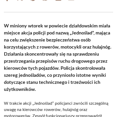
on
on
on
on
on
on
Facebook
X
Pinterest
WhatsApp
LinkedIn
Email
(Twitter)
W miniony wtorek w powiecie działdowskim miała
miejsce akcja policji pod nazwą „Jednoślad”, mająca
na celu zwiększenie bezpieczeństwa osób
korzystających z rowerów, motocykli oraz hulajnóg.
Działania skoncentrowały się na sprawdzeniu
przestrzegania przepisów ruchu drogowego przez
kierowców tych pojazdów. Policja skontrolowała
szereg jednośladów, co przyniosło istotne wyniki
dotyczące stanu technicznego i trzeźwości ich
użytkowników.
W trakcie akcji „Jednoślad” policjanci zwrócili szczególną
uwagę na kierowców rowerów, hulajnóg oraz
motorowerów. Zespół funkcjonariuszy przeprowadził