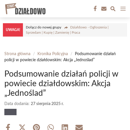
Przejdź
M
do
treści
Dołącz do nowej grupy
Działdowo - Ogłoszenia |
UWAGA!
Sprzedam | Kupię | Zamienię | Praca
Strona główna
/
Kronika Policyjna
/
Podsumowanie działań
policji w powiecie działdowskim: Akcja „Jednoślad”
Podsumowanie działań policji w
powiecie działdowskim: Akcja
„Jednoślad”
Data dodania:
27 sierpnia 2025 r.
Share
Share
Share
Share
Share
Share