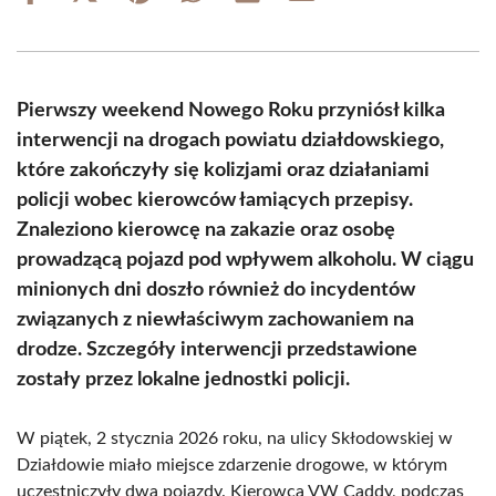
on
on
on
on
on
on
Facebook
X
Pinterest
WhatsApp
LinkedIn
Email
(Twitter)
Pierwszy weekend Nowego Roku przyniósł kilka
interwencji na drogach powiatu działdowskiego,
które zakończyły się kolizjami oraz działaniami
policji wobec kierowców łamiących przepisy.
Znaleziono kierowcę na zakazie oraz osobę
prowadzącą pojazd pod wpływem alkoholu. W ciągu
minionych dni doszło również do incydentów
związanych z niewłaściwym zachowaniem na
drodze. Szczegóły interwencji przedstawione
zostały przez lokalne jednostki policji.
W piątek, 2 stycznia 2026 roku, na ulicy Skłodowskiej w
Działdowie miało miejsce zdarzenie drogowe, w którym
uczestniczyły dwa pojazdy. Kierowca VW Caddy, podczas