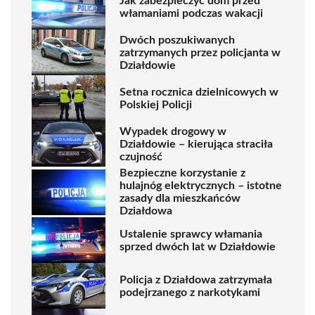
Jak zabezpieczyć dom przed
włamaniami podczas wakacji
Dwóch poszukiwanych
zatrzymanych przez policjanta w
Działdowie
Setna rocznica dzielnicowych w
Polskiej Policji
Wypadek drogowy w
Działdowie – kierująca straciła
czujność
Bezpieczne korzystanie z
hulajnóg elektrycznych – istotne
zasady dla mieszkańców
Działdowa
Ustalenie sprawcy włamania
sprzed dwóch lat w Działdowie
Policja z Działdowa zatrzymała
podejrzanego z narkotykami