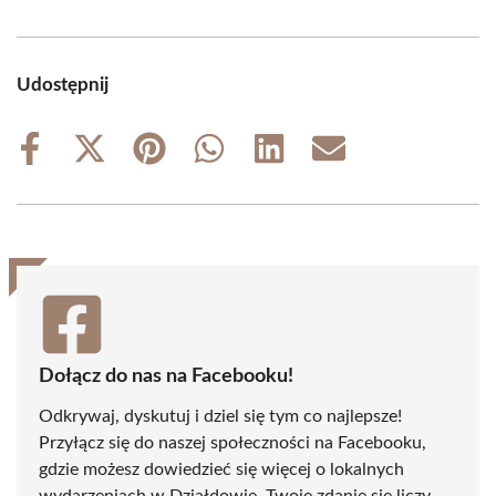
Udostępnij
Share
Share
Share
Share
Share
Share
on
on
on
on
on
on
Facebook
X
Pinterest
WhatsApp
LinkedIn
Email
(Twitter)
Dołącz do nas na Facebooku!
Odkrywaj, dyskutuj i dziel się tym co najlepsze!
Przyłącz się do naszej społeczności na Facebooku,
gdzie możesz dowiedzieć się więcej o lokalnych