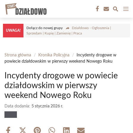
Przejdź
M
do
treści
Dołącz do nowej grupy
Działdowo - Ogłoszenia |
UWAGA!
Sprzedam | Kupię | Zamienię | Praca
Strona główna
/
Kronika Policyjna
/
Incydenty drogowe w
powiecie działdowskim w pierwszy weekend Nowego Roku
Incydenty drogowe w powiecie
działdowskim w pierwszy
weekend Nowego Roku
Data dodania:
5 stycznia 2026 r.
Share
Share
Share
Share
Share
Share