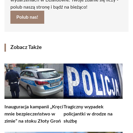
wydarzeniach w Działdowie. Twoje zdanie się liczy -
polub naszą stronę i bądź na bieżąco!
Polub nas!
Zobacz Także
Inauguracja kampanii „Kręci
Tragiczny wypadek
mnie bezpieczeństwo w
policjantki w drodze na
zimie” na stoku Złoty Groń
służbę