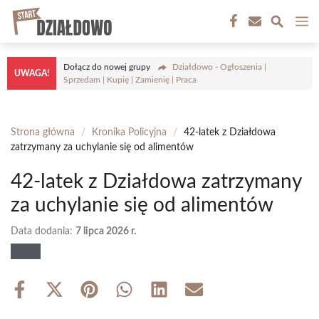
Przejdź
M
do
treści
Dołącz do nowej grupy
Działdowo - Ogłoszenia |
UWAGA!
Sprzedam | Kupię | Zamienię | Praca
Strona główna
/
Kronika Policyjna
/
42-latek z Działdowa
zatrzymany za uchylanie się od alimentów
42-latek z Działdowa zatrzymany
za uchylanie się od alimentów
Data dodania:
7 lipca 2026 r.
Share
Share
Share
Share
Share
Share
on
on
on
on
on
on
Facebook
X
Pinterest
WhatsApp
LinkedIn
Email