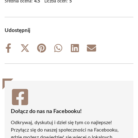
Średnia ocena:
4.5
Liczba ocen:
5
Udostępnij
Share
Share
Share
Share
Share
Share
on
on
on
on
on
on
Facebook
X
Pinterest
WhatsApp
LinkedIn
Email
(Twitter)
Dołącz do nas na Facebooku!
Odkrywaj, dyskutuj i dziel się tym co najlepsze!
Przyłącz się do naszej społeczności na Facebooku,
gdzie możesz dowiedzieć się więcej o lokalnych